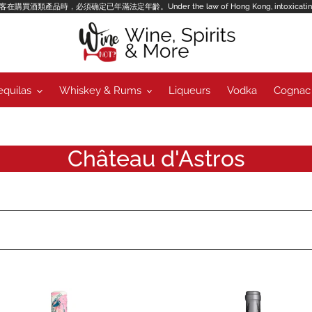
年齡。Under the law of Hong Kong, intoxicating liquor must not be
equilas
Whiskey & Rums
Liqueurs
Vodka
Cognac
C
Château d'Astros
o
l
l
e
c
au d'Esclans The Pale
Château d'Esclans Rock Ange