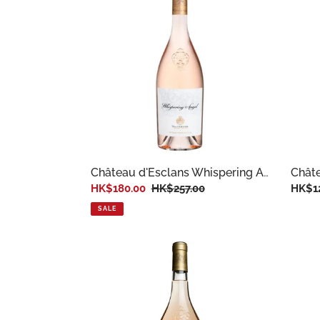
Châte
Château d'Esclans Whispering Angel Rose
Sale price
HK$180.00
Regular price
HK$257.00
Regul
HK$1
SALE
Château d'Esclans Whispering Angel Rose M
Minui